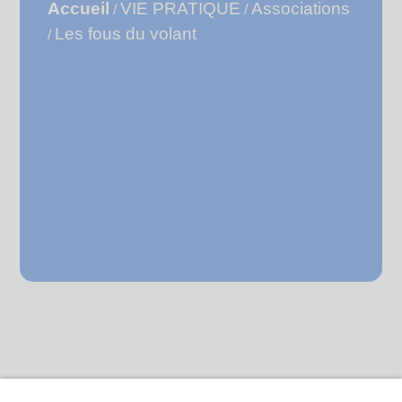
Accueil
VIE PRATIQUE
Associations
/
/
Les fous du volant
/