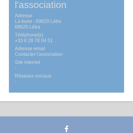
l'association
Adresse
La burie - 69620 Létra
69620 Létra
Téléphone(s)
+33 6 28 78 04 51
Adresse email
Contacter l'association
Site Internet
-
Réseaux sociaux
-