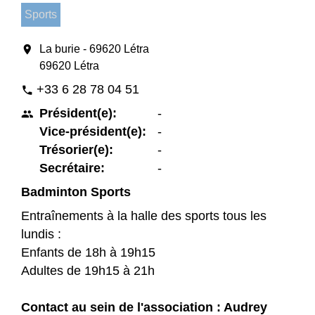
Sports
location_on
La burie - 69620 Létra
69620 Létra
+33 6 28 78 04 51
phone
Président(e):
-
people
Vice-président(e):
-
Trésorier(e):
-
Secrétaire:
-
Badminton Sports
Entraînements à la halle des sports tous les
lundis :
Enfants de 18h à 19h15
Adultes de 19h15 à 21h
Contact au sein de l'association : Audrey