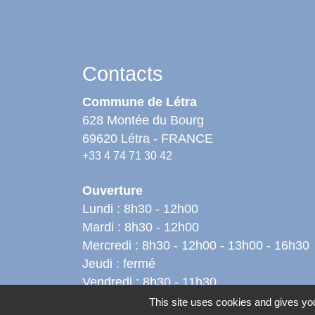
Contacts
Commune de Létra
628 Montée du Bourg
69620 Létra - FRANCE
+33 4 74 71 30 42
Ouverture
Lundi : 8h30 - 12h00
Mardi : 8h30 - 12h00
Mercredi : 8h30 - 12h00 - 13h00 - 16h30
Jeudi : fermé
Vendredi : 8h30 - 11h30
Samedi : 8h30 - 11h30 (les semaines
This site uses cookies and gives you