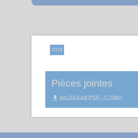
2014
Pièces jointes
file_download
bm 2014.pdf (PDF - 5.70Mo)