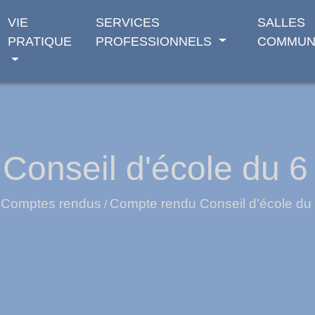
VIE
SERVICES
SALLES
PRATIQUE
PROFESSIONNELS
COMMUN
onseil d'école du 6 
Comptes rendus
Compte rendu Conseil d'école du 
/
/