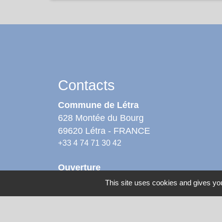
Contacts
Commune de Létra
628 Montée du Bourg
69620 Létra - FRANCE
+33 4 74 71 30 42
Ouverture
Lundi : 8h30 - 12h00
This site uses cookies and gives you
Mardi : 8h30 - 12h00
Mercredi : 8h30 - 12h00 - 13h00 - 16h30
Jeudi : fermé